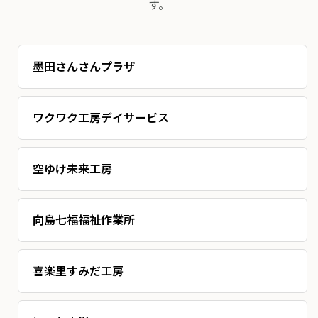
す。
就労継続支援B型
墨田さんさんプラザ
生活介護事業
ワクワク工房デイサービス
就労継続支援B型
空ゆけ未来工房
就労継続支援B型
向島七福福祉作業所
就労継続支援B型
喜楽里すみだ工房
共同生活援助（グループホーム）